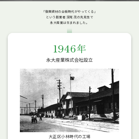
「復興資材の合板時代がやってくる」
という創業者 深尾 茂の先見性で
永大産業は生まれました。
1946年
永大産業株式会社設立
大正区小林時代の工場