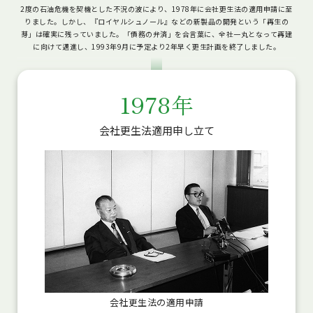
2度の石油危機を契機とした不況の波により、1978年に会社更生法の適用申請に至
りました。しかし、『ロイヤルシュノール』などの新製品の開発という「再生の
芽」は確実に残っていました。「債務の弁済」を合言葉に、全社一丸となって再建
に向けて邁進し、1993年9月に予定より2年早く更生計画を終了しました。
1978年
会社更生法適用申し立て
会社更生法の適用申請