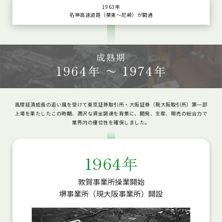
1963年
名神高速道路（栗東〜尼崎）が開通
成熟期
1964年 〜 1974年
高度経済成長の追い風を受けて東京証券取引所・大阪証券（現大阪取引所）第一部
上場を果たしたこの時期、潤沢な資金調達を背景に、開発、生産、販売の総合力で
業界内の優位性を確保しました。
1964年
敦賀事業所操業開始
堺事業所（現大阪事業所）開設