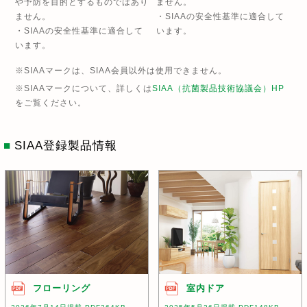
や予防を目的とするものではあり
ません。
ません。
・SIAAの安全性基準に適合して
・SIAAの安全性基準に適合して
います。
います。
※SIAAマークは、SIAA会員以外は使用できません。
※SIAAマークについて、詳しくは
SIAA（抗菌製品技術協議会）HP
をご覧ください。
■
SIAA登録製品情報
フローリング
室内ドア